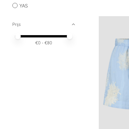
YAS
Prijs
Minimale prijswaarde
Price maximum value
€
0
- €
80