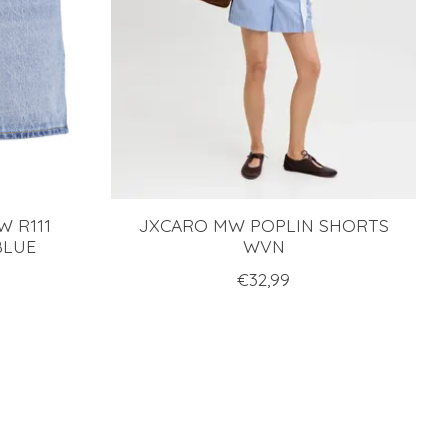
W R111
JXCARO MW POPLIN SHORTS
BLUE
WVN
€32,99