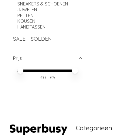
SNEAKERS & SCHOENEN
JUWELEN
PETTEN
KOUSEN
HANDTASSEN
SALE - SOLDEN
Prijs
Minimale prijswaarde
Price maximum value
€
0
- €
5
Categorieën