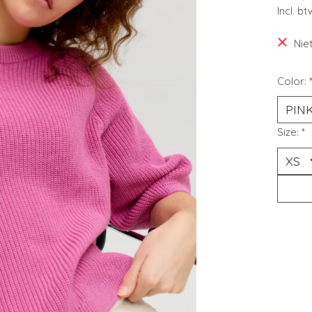
Incl. bt
Nie
Color:
Size:
*