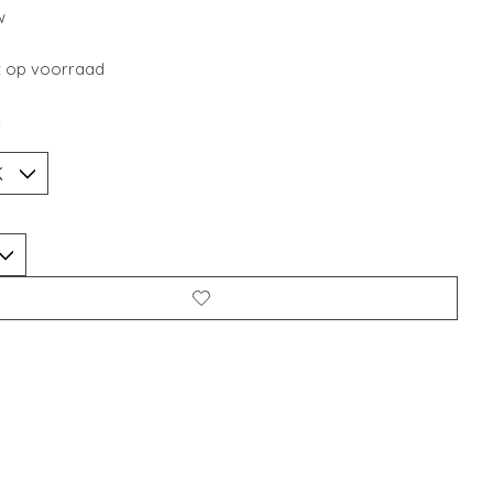
w
t op voorraad
*